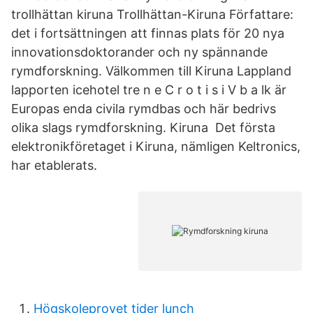
trollhättan kiruna Trollhättan-Kiruna Författare:
det i fortsättningen att finnas plats för 20 nya
innovationsdoktorander och ny spännande
rymdforskning. Välkommen till Kiruna Lappland
lapporten icehotel tre n e C r o t i s i V b a lk är
Europas enda civila rymdbas och här bedrivs
olika slags rymdforskning. Kiruna Det första
elektronikföretaget i Kiruna, nämligen Keltronics,
har etablerats.
Högskoleprovet tider lunch