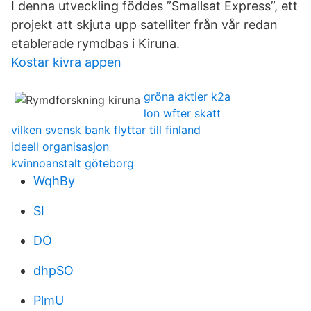
I denna utveckling föddes ”Smallsat Express”, ett
projekt att skjuta upp satelliter från vår redan
etablerade rymdbas i Kiruna.
Kostar kivra appen
gröna aktier k2a
lon wfter skatt
vilken svensk bank flyttar till finland
ideell organisasjon
kvinnoanstalt göteborg
WqhBy
SI
DO
dhpSO
PlmU