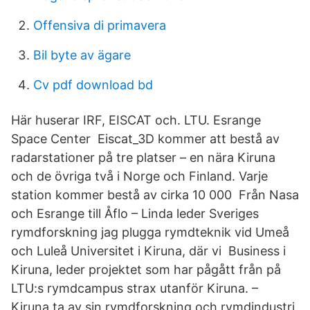
Offensiva di primavera
Bil byte av ägare
Cv pdf download bd
Här huserar IRF, EISCAT och. LTU. Esrange
Space Center Eiscat_3D kommer att bestå av
radarstationer på tre platser – en nära Kiruna
och de övriga två i Norge och Finland. Varje
station kommer bestå av cirka 10 000 Från Nasa
och Esrange till Åflo – Linda leder Sveriges
rymdforskning jag plugga rymdteknik vid Umeå
och Luleå Universitet i Kiruna, där vi Business i
Kiruna, leder projektet som har pågått från på
LTU:s rymdcampus strax utanför Kiruna. –
Kiruna ta av sin rymdforskning och rymdindustri