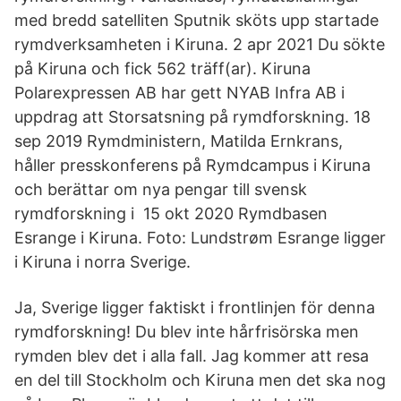
med bredd satelliten Sputnik sköts upp startade
rymdverksamheten i Kiruna. 2 apr 2021 Du sökte
på Kiruna och fick 562 träff(ar). Kiruna
Polarexpressen AB har gett NYAB Infra AB i
uppdrag att Storsatsning på rymdforskning. 18
sep 2019 Rymdministern, Matilda Ernkrans,
håller presskonferens på Rymdcampus i Kiruna
och berättar om nya pengar till svensk
rymdforskning i 15 okt 2020 Rymdbasen
Esrange i Kiruna. Foto: Lundstrøm Esrange ligger
i Kiruna i norra Sverige.
Ja, Sverige ligger faktiskt i frontlinjen för denna
rymdforskning! Du blev inte hårfrisörska men
rymden blev det i alla fall. Jag kommer att resa
en del till Stockholm och Kiruna men det ska nog